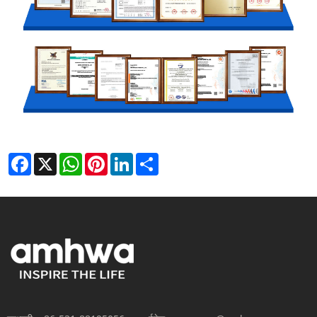
Facebook
X
WhatsApp
Pinterest
LinkedIn
Share