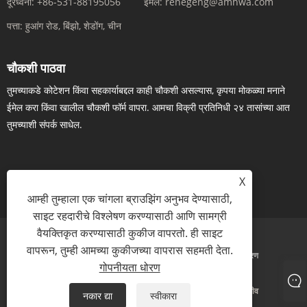
दूरध्वनी:
+86-531-88195056
ईमेल:
renegeng@amhwa.com
पत्ता:
हुआंग रोड, बिंझो, शेडोंग, चीन
चौकशी पाठवा
तुमच्याकडे कोटेशन किंवा सहकार्याबद्दल काही चौकशी असल्यास, कृपया मोकळ्या मनाने
ईमेल करा किंवा खालील चौकशी फॉर्म वापरा. आमचा विक्री प्रतिनिधी २४ तासांच्या आत
तुमच्याशी संपर्क साधेल.
X
आता चौकशी
आम्ही तुम्हाला एक चांगला ब्राउझिंग अनुभव देण्यासाठी,
साइट रहदारीचे विश्लेषण करण्यासाठी आणि सामग्री
वैयक्तिकृत करण्यासाठी कुकीज वापरतो. ही साइट
वापरून, तुम्ही आमच्या कुकीजच्या वापरास सहमती देता.
Links
Sitemap
RSS
XML
गोपनीयता धोरण
गोपनीयता धोरण
कॉपीराइट © 2023 Amhwa Biopharm Co., Ltd. सर्व हक्क राखीव
नकार द्या
स्वीकारा