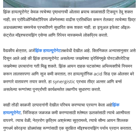
झिंक हायल्यूरोनेट केवळ त्वचेच्या पृष्ठभागाची ओलावा बर्‍याच काळासाठी टिकवून ठेवू शकत
नाही, तर प्रोपिओनिबॅक्टीरियम अ‍ॅक्नेसच्या वाढीस प्रतिबंधित करून तेलकट त्वचेच्या छिद्र
अडथळ्याच्या समस्येस प्रभावीपणे सुधारित करू शकत नाही. हा ड्युअल इफेक्ट ऑइल-
कंट्रोल मॉइश्चरायझिंग एसेन्स आणि रिपेयर मास्कमध्ये लोकप्रिय करतो.
वैद्यकीय क्षेत्रात, अर्ज
झिंक हायल्यूरोनेट
लक्षवेधी देखील आहे. क्लिनिकल अभ्यासानुसार असे
दिसून आले आहे की झिंक हायल्यूरोनेट असलेल्या जखमेच्या ड्रेसिंगमुळे पोस्टऑपरेटिव्ह
जखमेच्या उपचारांना गती मिळू शकते. झिंक आयन दाहक घटकांच्या अभिव्यक्तीचे नियमन
करून लालसरपणा आणि सूज कमी करतात, तर हायल्यूरॉनिक acid सिड एक ओलसर बरे
करणारे वातावरण तयार करते. हा synergistic प्रभाव तीव्र अल्सर आणि बर्न्स
असलेल्या रूग्णांच्या पुनर्प्राप्ती कार्यक्षमतेत लक्षणीय सुधारणा करतो.
काही तोंडी काळजी उत्पादनांनी देखील परिचय करण्याचा प्रयत्न केला आहे
झिंक
हायल्यूरोनेट
, जिंजिव्हल जळजळ कमी करण्यासाठी श्लेष्मल ऊतकांसाठी त्याचे आत्मीयता
वापरणे. त्याच वेळी, नेत्ररोग कृत्रिम अश्रूंच्या सूत्रामध्ये, त्याचे सौम्य आयन शिल्लक
गुणधर्म कोरड्या डोळ्यांसह रूग्णांसाठी एक सुरक्षित मॉइश्चरायझिंग पर्याय प्रदान करतात.