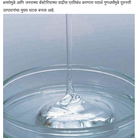
क्षमतेमुळे आणि जस्तच्या बॅक्टेरियाच्या वाढीस प्रतिबंध करणारा पदार्थ गुणधर्मांमुळे दुरुस्ती
उत्पादनांचा मुख्य घटक बनला आहे.