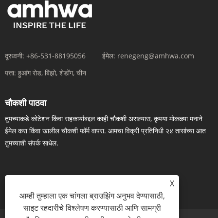
दूरध्वनी:
+86-531-88195056
ईमेल:
renegeng@amhwa.com
पत्ता:
हुआंग रोड, बिंझो, शेडोंग, चीन
चौकशी पाठवा
तुमच्याकडे कोटेशन किंवा सहकार्याबद्दल काही चौकशी असल्यास, कृपया मोकळ्या मनाने
ईमेल करा किंवा खालील चौकशी फॉर्म वापरा. आमचा विक्री प्रतिनिधी २४ तासांच्या आत
तुमच्याशी संपर्क साधेल.
X
आता चौकशी
आम्ही तुम्हाला एक चांगला ब्राउझिंग अनुभव देण्यासाठी,
साइट रहदारीचे विश्लेषण करण्यासाठी आणि सामग्री